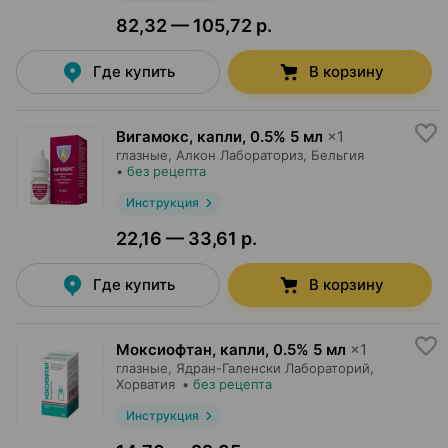
82,32 — 105,72 р.
Где купить
В корзину
Вигамокс, капли
,
0.5% 5 мл
×
1
глазные,
Алкон Лабораториз
, Бельгия
•
без рецепта
Инструкция
22,16 — 33,61 р.
Где купить
В корзину
Моксиофтан, капли
,
0.5% 5 мл
×
1
глазные,
Ядран-Галенски Лабораторий
,
Хорватия
•
без рецепта
Инструкция