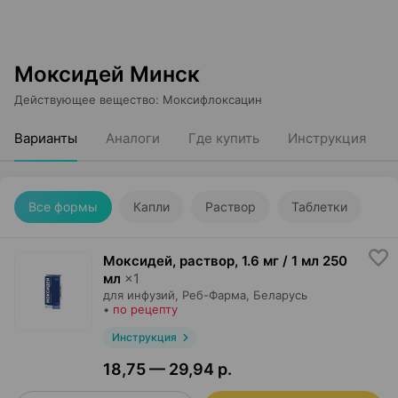
Моксидей Минск
Действующее вещество
:
Моксифлоксацин
Варианты
Аналоги
Где купить
Инструкция
Все формы
Капли
Раствор
Таблетки
Моксидей, раствор
,
1.6 мг / 1 мл 250
мл
×
1
для инфузий,
Реб-Фарма
, Беларусь
•
по рецепту
Инструкция
18,75 — 29,94 р.