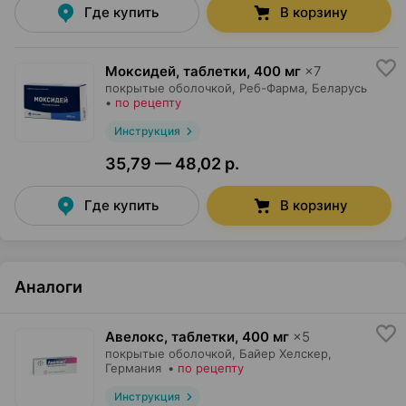
Где купить
В корзину
Моксидей, таблетки
,
400 мг
×
7
покрытые оболочкой,
Реб-Фарма
, Беларусь
•
по рецепту
Инструкция
35,79 — 48,02 р.
Где купить
В корзину
Аналоги
Авелокс, таблетки
,
400 мг
×
5
покрытые оболочкой,
Байер Хелскер
,
Германия
•
по рецепту
Инструкция