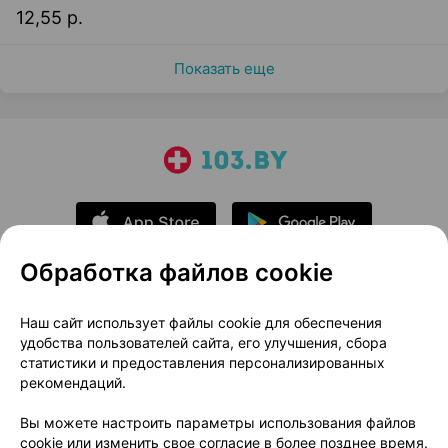
12,55 р.
Показать еще
Обработка файлов cookie
О проекте
Новости проекта
Наш сайт использует файлы cookie для обеспечения
удобства пользователей сайта, его улучшения, сбора
Размещение рекламы
Медицинский маркетинг
статистики и предоставления персонализированных
Публичный договор
Доставка
рекомендаций.
Пользовательское соглашение
Вы можете настроить параметры использования файлов
Способы оплаты
Вакансии
Партнеры
cookie или изменить свое согласие в более позднее время.