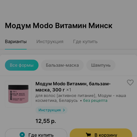
Модум Modo Витамин Минск
Варианты
Инструкция
Где купить
Все формы
Бальзам-маска
Шампунь
Модум Modo Витамин, бальзам-
маска
,
300 г
×
1
для волос [активное питание],
Модум - наша
косметика
, Беларусь
•
без рецепта
Инструкция
12,55 р.
Где купить
В корзину