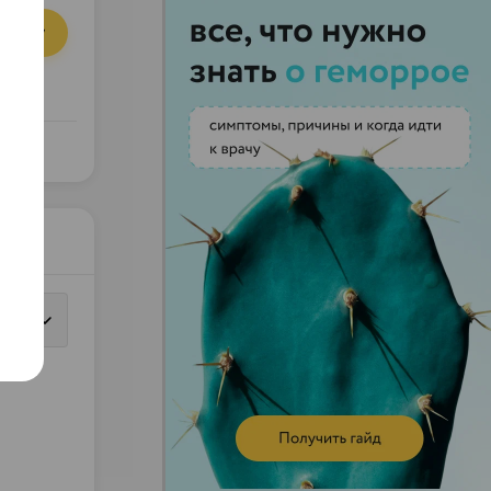
орзину