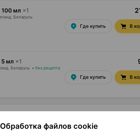
2
 100 мл
×
1
млэнд
, Беларусь
Где купить
В к
 5 мл
×
1
лэнд
, Беларусь
•
без рецепта
Где купить
В к
рапевтического действия
Обработка файлов cookie
1
 1 мл 500 мл
×
1