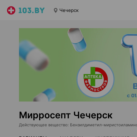
Чечерск
Мирросепт Чечерск
Действующее вещество
:
Бензилдиметил-миристоиламин