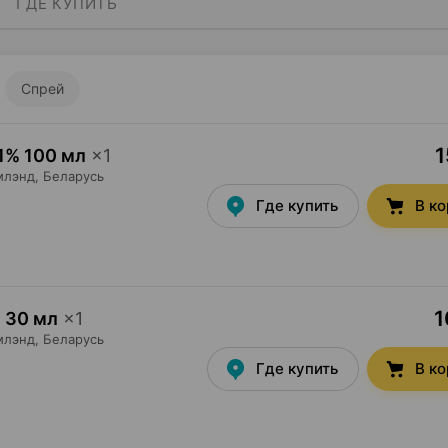
ГДЕ КУПИТЬ
Спрей
1
1% 100 мл
×
1
млэнд
, Беларусь
Где купить
В к
1
 30 мл
×
1
млэнд
, Беларусь
Где купить
В к