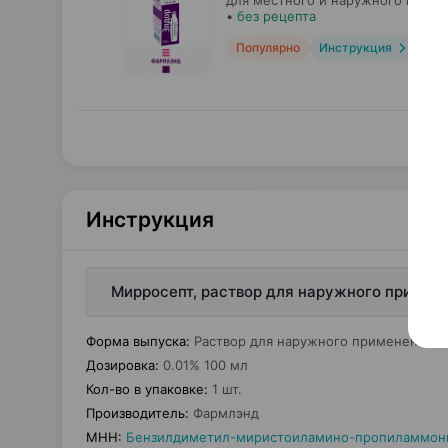
для местного и наружного приме
•
без рецепта
Популярно
Инструкция
Инструкция
Мирросепт, раствор для наружного примене
Форма выпуска
:
Раствор для наружного применения
Дозировка
:
0.01% 100 мл
Кол-во в упаковке
:
1 шт.
Производитель
:
Фармлэнд
МНН
:
Бензилдиметил-миристоиламино-пропиламмон