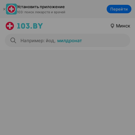
Установить приложение
Перейти
103: поиск лекарств и врачей
Минск
Например: йод
,
милдронат