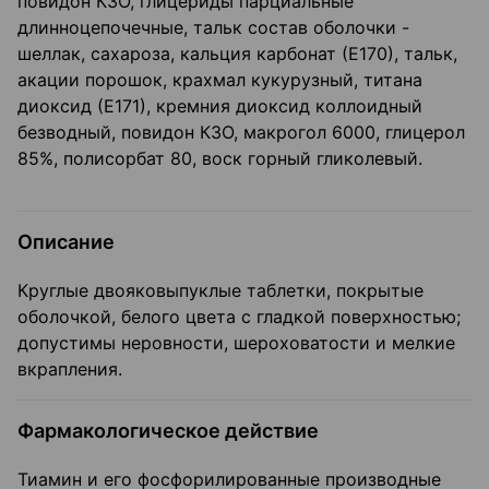
повидон КЗО, глицериды парциальные
длинноцепочечные, тальк состав оболочки -
шеллак, сахароза, кальция карбонат (Е170), тальк,
акации порошок, крахмал кукурузный, титана
диоксид (Е171), кремния диоксид коллоидный
безводный, повидон КЗО, макрогол 6000, глицерол
85%, полисорбат 80, воск горный гликолевый.
Описание
Круглые двояковыпуклые таблетки, покрытые
оболочкой, белого цвета с гладкой поверхностью;
допустимы неровности, шероховатости и мелкие
вкрапления.
Фармакологическое действие
Тиамин и его фосфорилированные производные