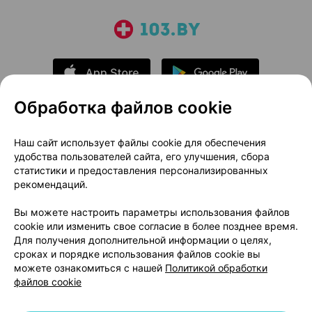
Обработка файлов cookie
О проекте
Новости проекта
Наш сайт использует файлы cookie для обеспечения
удобства пользователей сайта, его улучшения, сбора
Размещение рекламы
Медицинский маркетинг
статистики и предоставления персонализированных
Публичный договор
Доставка
рекомендаций.
Пользовательское соглашение
Вы можете настроить параметры использования файлов
Способы оплаты
Вакансии
Партнеры
cookie или изменить свое согласие в более позднее время.
Написать руководителю 103.by
Для получения дополнительной информации о целях,
сроках и порядке использования файлов cookie вы
Написать в поддержку
можете ознакомиться с нашей
Политикой обработки
Персональные настройки Cookie
файлов cookie
Обработка персональных данных