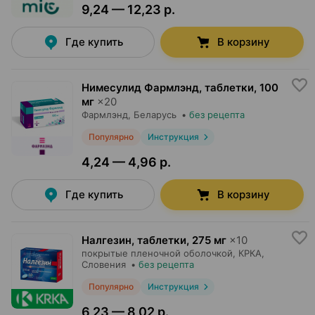
9,24 — 12,23 р.
Где купить
В корзину
Нимесулид Фармлэнд, таблетки
,
100
мг
×
20
Фармлэнд
, Беларусь
•
без рецепта
Популярно
Инструкция
4,24 — 4,96 р.
Где купить
В корзину
Налгезин, таблетки
,
275 мг
×
10
покрытые пленочной оболочкой,
КРКА
,
Словения
•
без рецепта
Популярно
Инструкция
6,23 — 8,02 р.