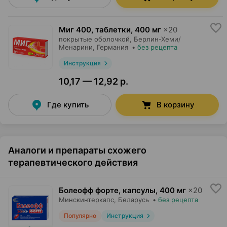
Миг 400, таблетки
,
400 мг
×
20
покрытые оболочкой,
Берлин-Хеми/
Менарини
, Германия
•
без рецепта
Инструкция
10,17 — 12,92 р.
Где купить
В корзину
Аналоги и препараты схожего
терапевтического действия
Болеофф форте, капсулы
,
400 мг
×
20
Минскинтеркапс
, Беларусь
•
без рецепта
Популярно
Инструкция