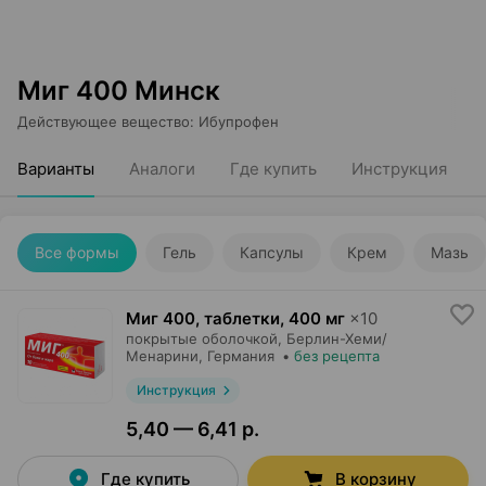
Миг 400 Минск
Действующее вещество
:
Ибупрофен
Варианты
Аналоги
Где купить
Инструкция
Все формы
Гель
Капсулы
Крем
Мазь
Миг 400, таблетки
,
400 мг
×
10
покрытые оболочкой,
Берлин-Хеми/
Менарини
, Германия
•
без рецепта
Инструкция
5,40 — 6,41 р.
Где купить
В корзину