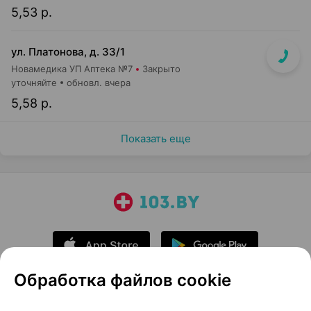
5,53 р.
ул. Платонова, д. 33/1
Новамедика УП Аптека №7
Закрыто
уточняйте
обновл. вчера
5,58 р.
Показать еще
Обработка файлов cookie