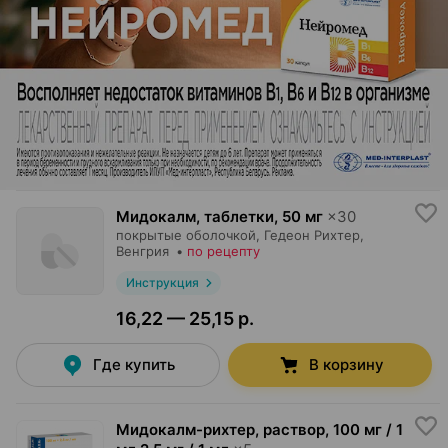
Мидокалм, таблетки
,
50 мг
×
30
покрытые оболочкой,
Гедеон Рихтер
,
Венгрия
•
по рецепту
Инструкция
16,22 — 25,15 р.
Где купить
В корзину
Мидокалм-рихтер, раствор
,
100 мг / 1