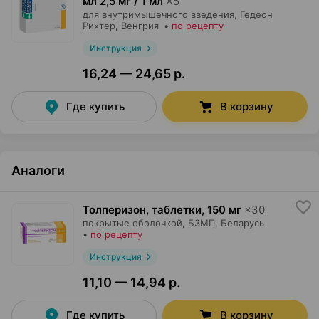
мл 2,5 мг / 1 мл
×
5
для внутримышечного введения,
Гедеон
Рихтер
, Венгрия
•
по рецепту
Инструкция
16,24 — 24,65 р.
Где купить
В корзину
Аналоги
Толперизон, таблетки
,
150 мг
×
30
покрытые оболочкой,
БЗМП
, Беларусь
•
по рецепту
Инструкция
11,10 — 14,94 р.
Где купить
В корзину