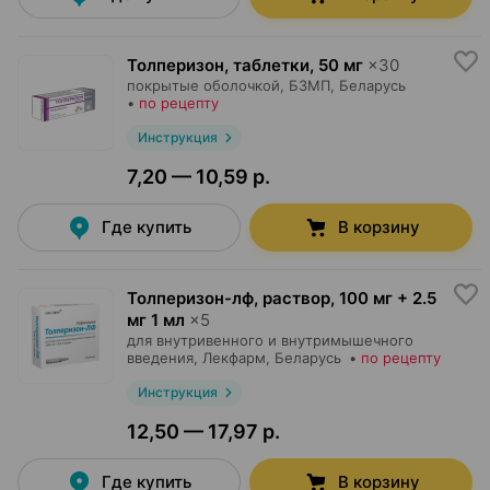
Толперизон, таблетки
,
50 мг
×
30
покрытые оболочкой,
БЗМП
, Беларусь
•
по рецепту
Инструкция
7,20 — 10,59 р.
Где купить
В корзину
Толперизон-лф, раствор
,
100 мг + 2.5
мг 1 мл
×
5
для внутривенного и внутримышечного
введения,
Лекфарм
, Беларусь
•
по рецепту
Инструкция
12,50 — 17,97 р.
Где купить
В корзину