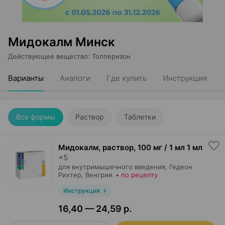
Мидокалм Минск
Действующее вещество
:
Толперизон
Варианты
Аналоги
Где купить
Инструкция
Все формы
Раствор
Таблетки
Мидокалм, раствор
,
100 мг / 1 мл 1 мл
×
5
для внутримышечного введения,
Гедеон
Рихтер
, Венгрия
•
по рецепту
Инструкция
16,40 — 24,59 р.