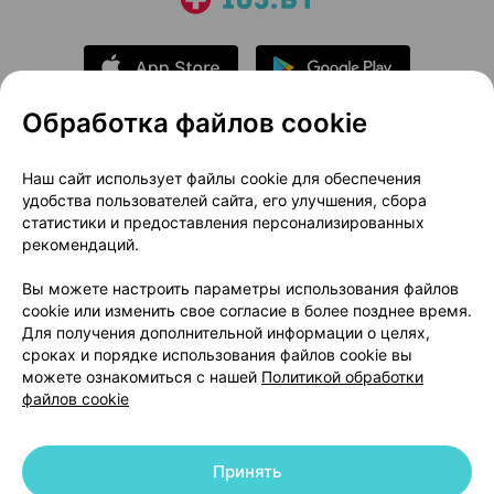
Обработка файлов cookie
О проекте
Новости проекта
Наш сайт использует файлы cookie для обеспечения
удобства пользователей сайта, его улучшения, сбора
Размещение рекламы
Медицинский маркетинг
статистики и предоставления персонализированных
Публичный договор
Доставка
рекомендаций.
Пользовательское соглашение
Вы можете настроить параметры использования файлов
Способы оплаты
Вакансии
Партнеры
cookie или изменить свое согласие в более позднее время.
Написать руководителю 103.by
Для получения дополнительной информации о целях,
сроках и порядке использования файлов cookie вы
Написать в поддержку
можете ознакомиться с нашей
Политикой обработки
Персональные настройки Cookie
файлов cookie
Обработка персональных данных
Принять
© 2026 ООО «Артокс Лаб», УНП 191700409 | 220012, Республика Беларусь,