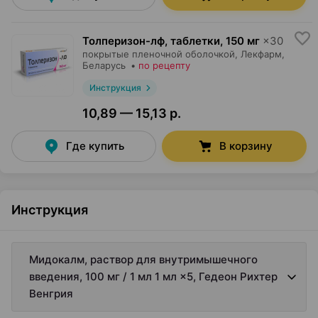
Толперизон-лф, таблетки
,
150 мг
×
30
покрытые пленочной оболочкой,
Лекфарм
,
Беларусь
•
по рецепту
Инструкция
10,89 — 15,13 р.
Где купить
В корзину
Инструкция
Мидокалм, раствор для внутримышечного
введения, 100 мг / 1 мл 1 мл ×5, Гедеон Рихтер
Венгрия