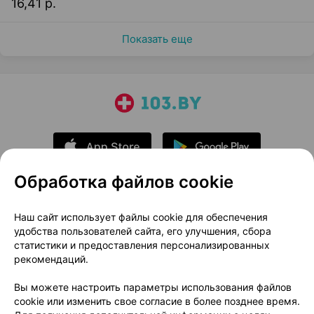
16,41 р.
Показать еще
Обработка файлов cookie
О проекте
Новости проекта
Наш сайт использует файлы cookie для обеспечения
удобства пользователей сайта, его улучшения, сбора
Размещение рекламы
Медицинский маркетинг
статистики и предоставления персонализированных
Публичный договор
Доставка
рекомендаций.
Пользовательское соглашение
Вы можете настроить параметры использования файлов
Способы оплаты
Вакансии
Партнеры
cookie или изменить свое согласие в более позднее время.
Написать руководителю 103.by