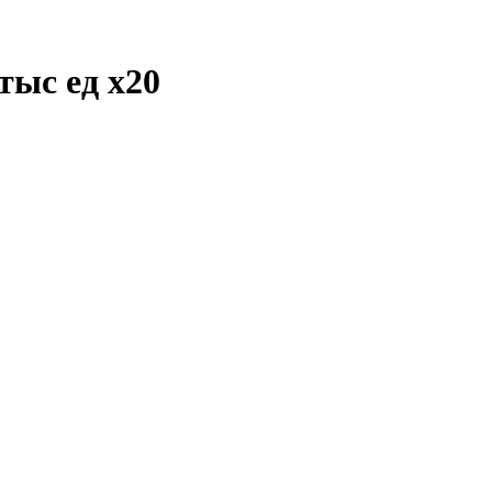
 тыс ед
x20