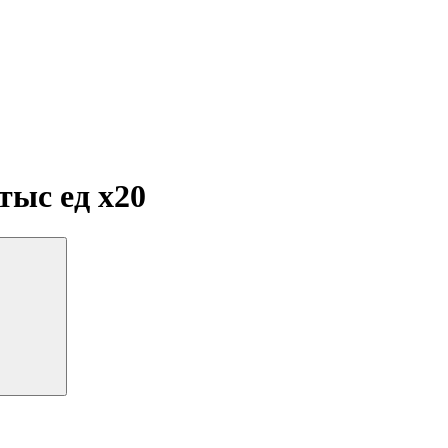
 тыс ед
x20