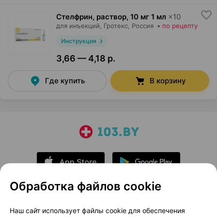
Стелфрин, раствор
,
10 мг 1 мл
×
10
для инъекций,
Гротекс
, Россия
•
по рецепту
Инструкция
3,66 — 4,18 р.
Где купить
В корзину
Обработка файлов cookie
О проекте
Новости проекта
Наш сайт использует файлы cookie для обеспечения