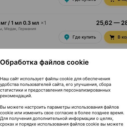
25,62 — 28
 мг / 1 мл 0.3 мл
×
1
ы,
Медак
, Германия
Где купить
В к
30,66 — 32
 мг / 1 мл 0.4 мл
×
1
Обработка файлов cookie
ы,
Медак
, Германия
Где купить
В к
Наш сайт использует файлы cookie для обеспечения
удобства пользователей сайта, его улучшения, сбора
статистики и предоставления персонализированных
рекомендаций.
15,83 — 22
створ
,
10 мг / 1 мл
Вы можете настроить параметры использования файлов
арм Компани
, Румыния
Где купить
В к
cookie или изменить свое согласие в более позднее время.
Для получения дополнительной информации о целях,
сроках и порядке использования файлов cookie вы можете