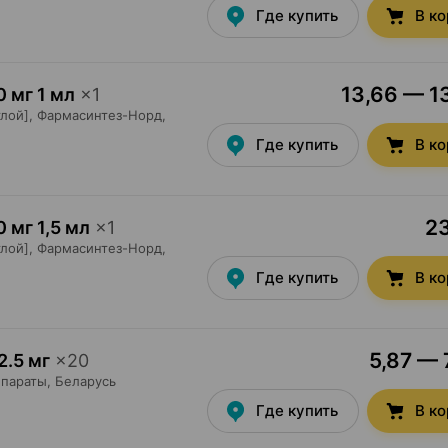
Где купить
В к
13,66 — 13
0 мг 1 мл
×
1
лой],
Фармасинтез-Норд
,
Где купить
В к
23
0 мг 1,5 мл
×
1
лой],
Фармасинтез-Норд
,
Где купить
В к
5,87 — 
2.5 мг
×
20
параты
, Беларусь
Где купить
В к