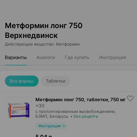
Метформин лонг 750
Верхнедвинск
Действующее вещество
:
Метформин
Варианты
Аналоги
Где купить
Инструкция
Все формы
Таблетки
Метформин лонг 750, таблетки
,
750 мг
×
30
с пролонгированным высвобождением,
БЗМП
, Беларусь
•
без рецепта
Инструкция
5,04 р.