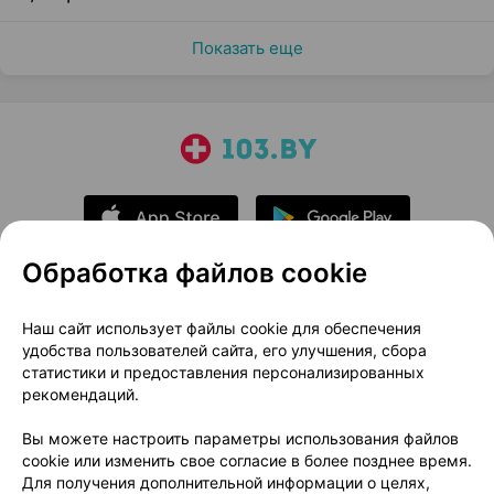
Показать еще
Обработка файлов cookie
О проекте
Новости проекта
Наш сайт использует файлы cookie для обеспечения
удобства пользователей сайта, его улучшения, сбора
Размещение рекламы
Медицинский маркетинг
статистики и предоставления персонализированных
Публичный договор
Доставка
рекомендаций.
Пользовательское соглашение
Вы можете настроить параметры использования файлов
Способы оплаты
Вакансии
Партнеры
cookie или изменить свое согласие в более позднее время.
Написать руководителю 103.by
Для получения дополнительной информации о целях,