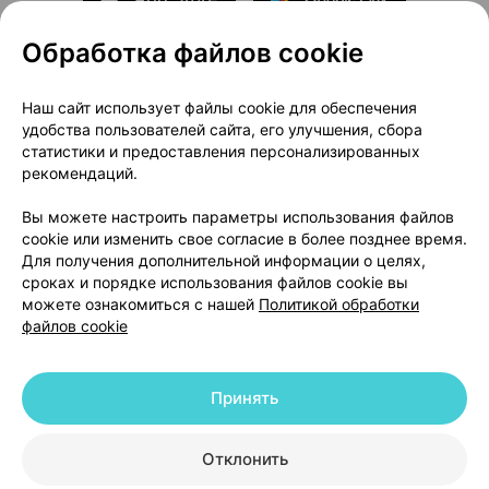
Обработка файлов cookie
О проекте
Новости проекта
Наш сайт использует файлы cookie для обеспечения
удобства пользователей сайта, его улучшения, сбора
Размещение рекламы
Медицинский маркетинг
статистики и предоставления персонализированных
Публичный договор
Доставка
рекомендаций.
Пользовательское соглашение
Вы можете настроить параметры использования файлов
Способы оплаты
Вакансии
Партнеры
cookie или изменить свое согласие в более позднее время.
Написать руководителю 103.by
Для получения дополнительной информации о целях,
сроках и порядке использования файлов cookie вы
Написать в поддержку
можете ознакомиться с нашей
Политикой обработки
Персональные настройки Cookie
файлов cookie
Обработка персональных данных
Принять
© 2026 ООО «Артокс Лаб», УНП 191700409 | 220012, Республика Беларусь,
г. Минск, улица Толбухина, 2, пом. 16 | help@103.by
|
Служба поддержки
+375 291212755
Отклонить