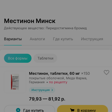
Местинон Минск
Действующее вещество
:
Пиридостигмина бромид
Варианты
Аналоги
Где купить
Инструкция
Все формы
Таблетки
Местинон, таблетки
,
60 мг
×
150
покрытые оболочкой,
Меда Фарма
,
Германия
•
по рецепту
Инструкция
79,93 — 81,92 р.
Где купить
В корзину