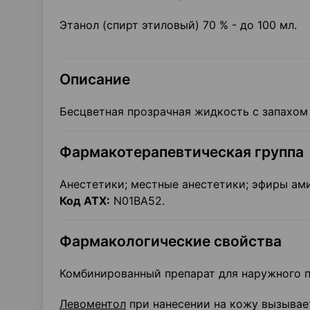
Этанол (спирт этиловый) 70 % - до 100 мл.
Описание
Бесцветная прозрачная жидкость с запахом
Фармакотерапевтическая группа
Анестетики; местные анестетики; эфиры ам
Код
ATX
:
N01BA52.
Фармакологические свойства
Комбинированный препарат для наружного 
Левоментол
при нанесении на кожу вызывае