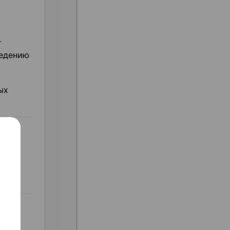
т
ведению
ых