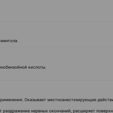
 ментола.
инобензойной кислоты.
применения. Оказывает местноанестезирующее действи
т раздражение нервных окончаний, расширяет поверх