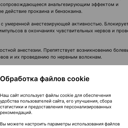
, сопровождающееся анальгезирующим эффектом и
е действие прокаина и бензокаина.
 с умеренной анестезирующей активностью. Блокируе
 импульсов в окончаниях чувствительных нервов и про
остной анестезии. Препятствует возникновению болев
рвов и их проведению по нервным волокнам.
Обработка файлов cookie
 при невралгиях, миалгиях, артралгиях и зудящих
Наш сайт использует файлы cookie для обеспечения
удобства пользователей сайта, его улучшения, сбора
статистики и предоставления персонализированных
рекомендаций.
Вы можете настроить параметры использования файлов