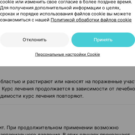
компонентов препарата, нарушение целостности кожн
cookie или изменить свое согласие в более позднее время.
Для получения дополнительной информации о целях,
ожи в месте предполагаемого нанесения (в т.ч. дермат
сроках и порядке использования файлов cookie вы можете
армливания, детский возраст до 18 лет (в связи с отс
ознакомиться с нашей
Политикой обработки файлов cookie
Отклонить
Принять
в период грудного вскармливания
рудного вскармливания противопоказано.
Персональные настройки Cookie
областью и растирают или наносят на пораженные учас
. Курс лечения продолжается в зависимости от лечебн
ходимости курс лечения повторяют.
тит. При продолжительном применении возможно
артериального давления. В этих случаях прекращают