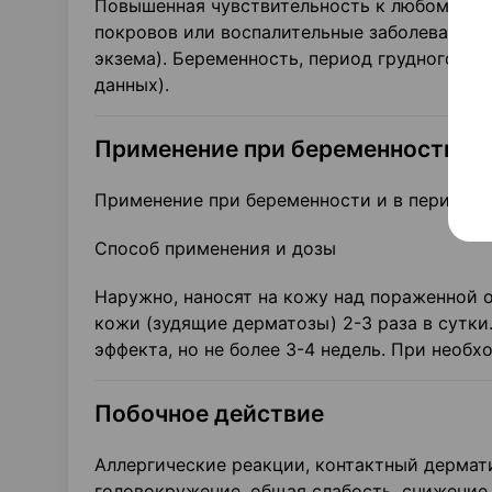
Повышенная чувствительность к любому из 
покровов или воспалительные заболевания к
экзема). Беременность, период грудного вск
данных).
Применение при беременности и 
Применение при беременности и в период г
Способ применения и дозы
Наружно, наносят на кожу над пораженной 
кожи (зудящие дерматозы) 2-3 раза в сутки
эффекта, но не более 3-4 недель. При необ
Побочное действие
Аллергические реакции, контактный дерма
головокружение, общая слабость, снижение 