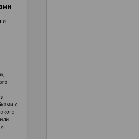
мами
и и
й,
ого
из
бками с
сокого
 или
ми