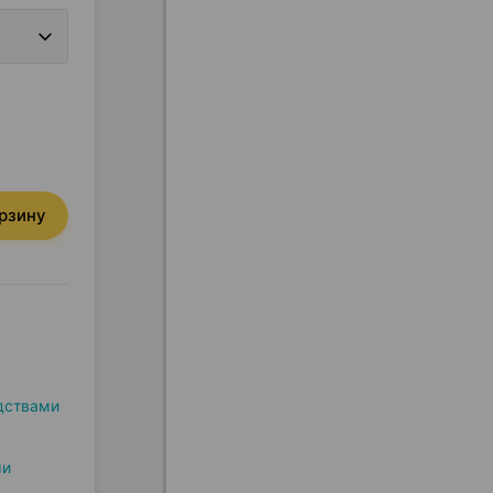
орзину
дствами
ми