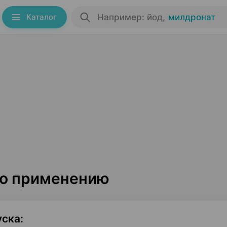
Каталог
Например: йод
,
милдронат
по применению
уска
: