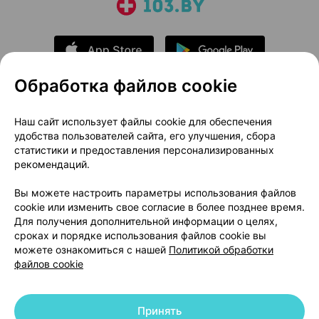
Обработка файлов cookie
О проекте
Новости проекта
Наш сайт использует файлы cookie для обеспечения
удобства пользователей сайта, его улучшения, сбора
Размещение рекламы
Медицинский маркетинг
статистики и предоставления персонализированных
Публичный договор
Доставка
рекомендаций.
Пользовательское соглашение
Вы можете настроить параметры использования файлов
Способы оплаты
Вакансии
Партнеры
cookie или изменить свое согласие в более позднее время.
Написать руководителю 103.by
Для получения дополнительной информации о целях,
сроках и порядке использования файлов cookie вы
Написать в поддержку
можете ознакомиться с нашей
Политикой обработки
Персональные настройки Cookie
файлов cookie
Обработка персональных данных
Принять