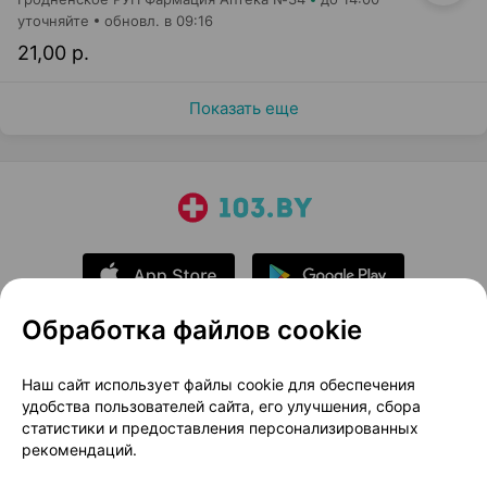
уточняйте
обновл. в 09:16
21,00 р.
Показать еще
Обработка файлов cookie
О проекте
Новости проекта
Наш сайт использует файлы cookie для обеспечения
удобства пользователей сайта, его улучшения, сбора
Размещение рекламы
Медицинский маркетинг
статистики и предоставления персонализированных
Публичный договор
Доставка
рекомендаций.
Пользовательское соглашение