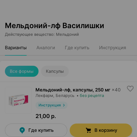
Мельдоний-лф Василишки
Действующее вещество
:
Мельдоний
Варианты
Аналоги
Где купить
Инструкция
Все формы
Капсулы
Мельдоний-лф, капсулы
,
250 мг
×
40
Лекфарм
, Беларусь
•
без рецепта
Инструкция
21,00 р.
Где купить
В корзину