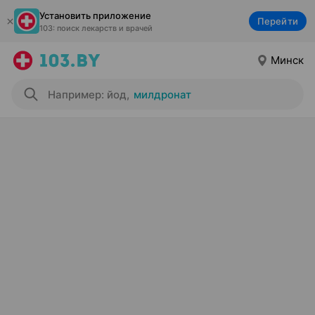
Установить приложение
Перейти
103: поиск лекарств и врачей
Минск
Например: йод
,
милдронат