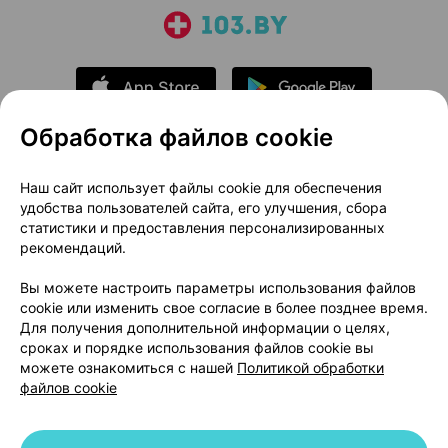
Обработка файлов cookie
О проекте
Новости проекта
Наш сайт использует файлы cookie для обеспечения
удобства пользователей сайта, его улучшения, сбора
Размещение рекламы
Медицинский маркетинг
статистики и предоставления персонализированных
Публичный договор
Доставка
рекомендаций.
Пользовательское соглашение
Вы можете настроить параметры использования файлов
Способы оплаты
Вакансии
Партнеры
cookie или изменить свое согласие в более позднее время.
Написать руководителю 103.by
Для получения дополнительной информации о целях,
сроках и порядке использования файлов cookie вы
Написать в поддержку
можете ознакомиться с нашей
Политикой обработки
Персональные настройки Cookie
файлов cookie
Обработка персональных данных