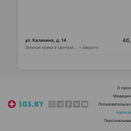
46,
ул. Калинина, д. 14
Зяленая крама в Центральной районной поликлинике г.Светлогорска
Закрыто
О прое
Медицин
Пользовательско
Написа
Персональные