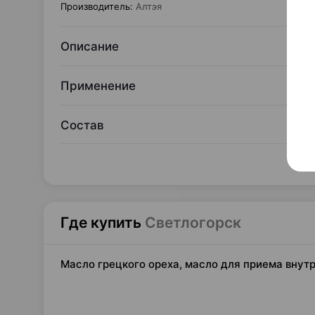
Производитель
:
Алтэя
Описание
Применение
Состав
Где купить
Светлогорск
Масло грецкого ореха, масло для приема внутрь