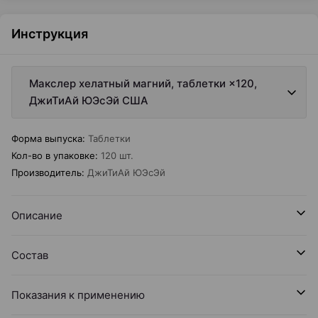
Инструкция
Макслер хелатный магний, таблетки ×120,
ДжиТиАй ЮЭсЭй США
Форма выпуска
:
Таблетки
Кол-во в упаковке
:
120 шт.
Производитель
:
ДжиТиАй ЮЭсЭй
Описание
Состав
Показания к применению