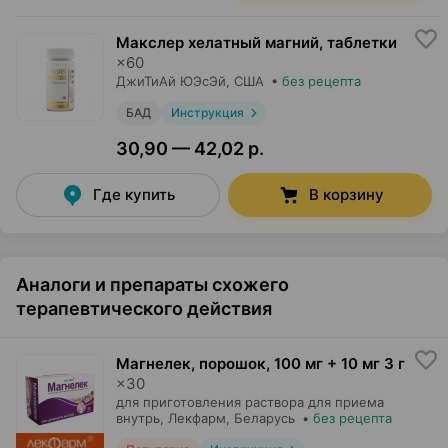
Макслер хелатный магний, таблетки
×
60
ДжиТиАй ЮЭсЭй
, США
•
без рецепта
БАД
Инструкция
30,90 — 42,02 р.
Где купить
В корзину
Аналоги и препараты схожего
терапевтического действия
Магнелек, порошок
,
100 мг + 10 мг 3 г
×
30
для приготовления раствора для приема
внутрь,
Лекфарм
, Беларусь
•
без рецепта