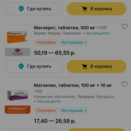
Где купить
В корзину
Магнерот, таблетки
,
500 мг
×
100
Вёрваг Фарма
, Германия
•
без рецепта
Популярно
Инструкция
50,19 — 65,55 р.
Где купить
В корзину
Магнелек, таблетки
,
100 мг + 10 мг
×
50
покрытые оболочкой,
Лекфарм
, Беларусь
•
без рецепта
Популярно
Инструкция
17,40 — 26,59 р.