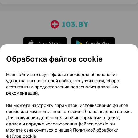
Обработка файлов cookie
О проекте
Новости проекта
Наш сайт использует файлы cookie для обеспечения
удобства пользователей сайта, его улучшения, сбора
Размещение рекламы
Медицинский маркетинг
статистики и предоставления персонализированных
Публичный договор
Доставка
рекомендаций.
Пользовательское соглашение
Вы можете настроить параметры использования файлов
Способы оплаты
Вакансии
Партнеры
cookie или изменить свое согласие в более позднее время.
Написать руководителю 103.by
Для получения дополнительной информации о целях,
сроках и порядке использования файлов cookie вы
Написать в поддержку
можете ознакомиться с нашей
Политикой обработки
Персональные настройки Cookie
файлов cookie