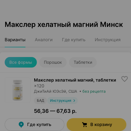
Макслер хелатный магний Минск
Варианты
Аналоги
Где купить
Инструкция
Все формы
Порошок
Таблетки
Макслер хелатный магний, таблетки
×
120
ДжиТиАй ЮЭсЭй
, США
•
без рецепта
БАД
Инструкция
56,36 — 67,63 р.
Где купить
В корзину