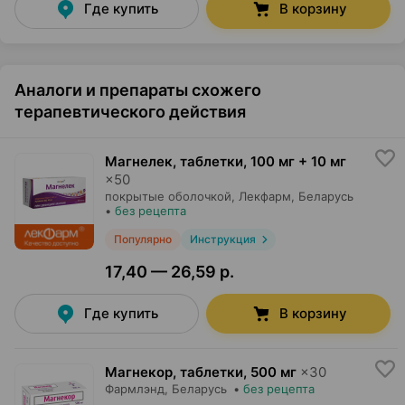
Где купить
В корзину
Аналоги и препараты схожего
терапевтического действия
Магнелек, таблетки
,
100 мг + 10 мг
×
50
покрытые оболочкой,
Лекфарм
, Беларусь
•
без рецепта
Популярно
Инструкция
17,40 — 26,59 р.
Где купить
В корзину
Магнекор, таблетки
,
500 мг
×
30
Фармлэнд
, Беларусь
•
без рецепта