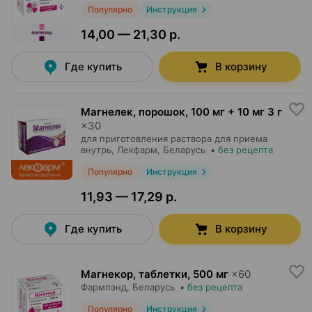
Популярно
Инструкция
14,00 — 21,30 р.
Где купить
В корзину
Магнелек, порошок
,
100 мг + 10 мг 3 г
×
30
для приготовления раствора для приема
внутрь,
Лекфарм
, Беларусь
•
без рецепта
Популярно
Инструкция
11,93 — 17,29 р.
Где купить
В корзину
Магнекор, таблетки
,
500 мг
×
60
Фармлэнд
, Беларусь
•
без рецепта
Популярно
Инструкция