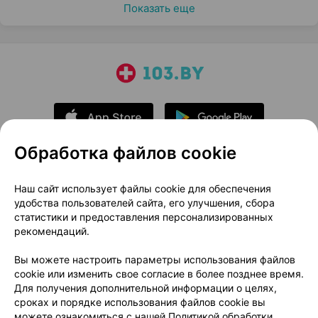
Показать еще
Обработка файлов cookie
О проекте
Новости проекта
Наш сайт использует файлы cookie для обеспечения
удобства пользователей сайта, его улучшения, сбора
Размещение рекламы
Медицинский маркетинг
статистики и предоставления персонализированных
Публичный договор
Доставка
рекомендаций.
Пользовательское соглашение
Вы можете настроить параметры использования файлов
Способы оплаты
Вакансии
Партнеры
cookie или изменить свое согласие в более позднее время.
Написать руководителю 103.by
Для получения дополнительной информации о целях,
сроках и порядке использования файлов cookie вы
Написать в поддержку
можете ознакомиться с нашей
Политикой обработки