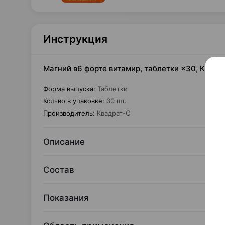
Инструкция
Магний в6 форте витамир, таблетки ×30, Квадр
Форма выпуска
:
Таблетки
Кол-во в упаковке
:
30 шт.
Производитель
:
Квадрат-С
Описание
Состав
Показания