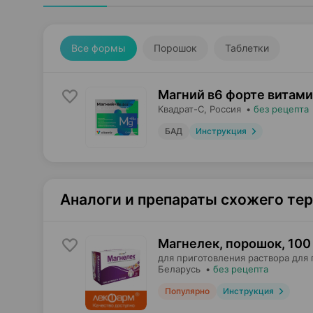
Все формы
Порошок
Таблетки
Магний в6 форте витами
Квадрат-С
, Россия
•
без рецепта
БАД
Инструкция
Аналоги и препараты схожего те
Магнелек, порошок
,
100 
для приготовления раствора для 
Беларусь
•
без рецепта
Популярно
Инструкция