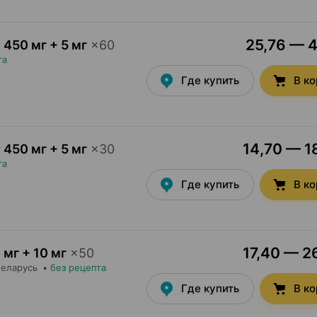
25,76 — 4
,
450 мг + 5 мг
×
60
та
Где купить
В к
14,70 — 18
,
450 мг + 5 мг
×
30
та
Где купить
В к
17,40 — 26
 мг + 10 мг
×
50
Беларусь
•
без рецепта
Где купить
В к