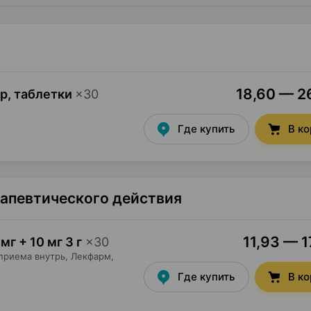
18,60 — 26
р, таблетки
×
30
Где купить
В к
рапевтического действия
11,93 — 1
мг + 10 мг 3 г
×
30
приема внутрь,
Лекфарм
,
Где купить
В к