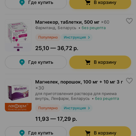
Где купить
В корзину
Магнекор, таблетки
,
500 мг
×
60
Фармлэнд
, Беларусь
•
без рецепта
Популярно
Инструкция
25,10 — 36,72 р.
Где купить
В корзину
Магнелек, порошок
,
100 мг + 10 мг 3 г
×
30
для приготовления раствора для приема
внутрь,
Лекфарм
, Беларусь
•
без рецепта
Популярно
Инструкция
11,93 — 17,29 р.
Где купить
В корзину