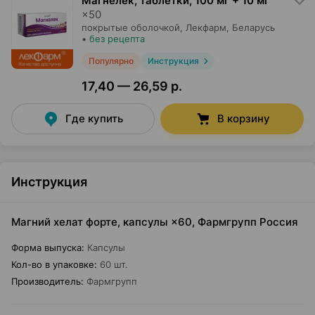
Магнелек, таблетки
,
100 мг + 10 мг
×
50
покрытые оболочкой,
Лекфарм
, Беларусь
•
без рецепта
Популярно
Инструкция
17,40 — 26,59 р.
Где купить
В корзину
Инструкция
Магний хелат форте, капсулы ×60, Фармгрупп Россия
Форма выпуска
:
Капсулы
Кол-во в упаковке
:
60 шт.
Производитель
:
Фармгрупп