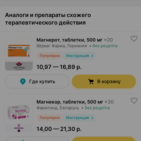
Аналоги и препараты схожего
терапевтического действия
Магнерот, таблетки
,
500 мг
×
20
Вёрваг Фарма
, Германия
•
без рецепта
Популярно
Инструкция
10,97 — 16,89 р.
Где купить
В корзину
Магнекор, таблетки
,
500 мг
×
30
Фармлэнд
, Беларусь
•
без рецепта
Популярно
Инструкция
14,00 — 21,30 р.