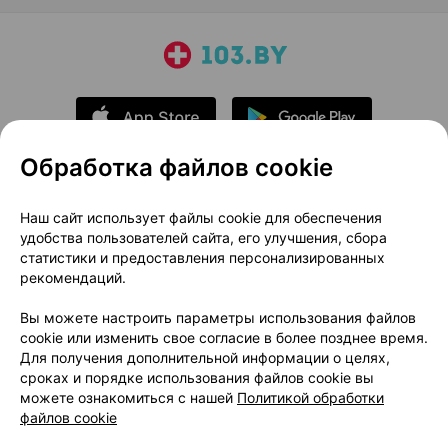
Обработка файлов cookie
О проекте
Новости проекта
Наш сайт использует файлы cookie для обеспечения
удобства пользователей сайта, его улучшения, сбора
Размещение рекламы
Медицинский маркетинг
статистики и предоставления персонализированных
Публичный договор
Доставка
рекомендаций.
Пользовательское соглашение
Вы можете настроить параметры использования файлов
Способы оплаты
Вакансии
Партнеры
cookie или изменить свое согласие в более позднее время.
Написать руководителю 103.by
Для получения дополнительной информации о целях,
сроках и порядке использования файлов cookie вы
Написать в поддержку
можете ознакомиться с нашей
Политикой обработки
Персональные настройки Cookie
файлов cookie
Обработка персональных данных