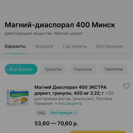
Магний-диаспорал 400 Минск
Действующее вещество
:
Магния цитрат
Варианты
Аналоги
Где купить
Инструкция
Все формы
Гранулы
Порошок
Таблетки
Магний Диаспорал 400 ЭКСТРА
директ, гранулы
,
400 мг 2.22; г
×
20
для приема внутрь [апельсин],
Протина
,
Германия
•
без рецепта
БАД
Инструкция
53,60 — 70,60 р.