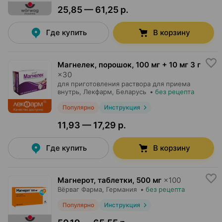
25,85 — 61,25 р.
Где купить
В корзину
Магнелек, порошок
,
100 мг + 10 мг 3 г
×
30
для приготовления раствора для приема
внутрь,
Лекфарм
, Беларусь
•
без рецепта
Популярно
Инструкция
11,93 — 17,29 р.
Где купить
В корзину
Магнерот, таблетки
,
500 мг
×
100
Вёрваг Фарма
, Германия
•
без рецепта
Популярно
Инструкция