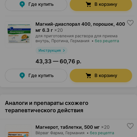
Где купить
В корзину
Магний-диаспорал 400, порошок
,
400
мг 6.3 г
×
20
для приготовления раствора для приема
внутрь,
Протина
, Германия
•
без рецепта
Инструкция
43,33 — 60,76 р.
Где купить
В корзину
Аналоги и препараты схожего
терапевтического действия
Магнерот, таблетки
,
500 мг
×
20
Вёрваг Фарма
, Германия
•
без рецепта