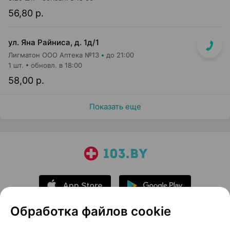
56,80 р.
ул. Яна Райниса, д. 1д/1
Лигматон ООО Аптека №13
до 21:00
1 шт.
обновл. в 18:00
58,00 р.
Показать еще
Обработка файлов cookie