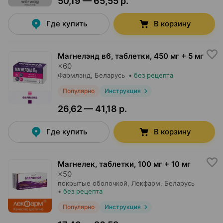
50,19 — 65,55 р.
Где купить
В корзину
Магнелэнд в6, таблетки
,
450 мг + 5 мг
×
60
Фармлэнд
, Беларусь
•
без рецепта
Популярно
Инструкция
26,62 — 41,18 р.
Где купить
В корзину
Магнелек, таблетки
,
100 мг + 10 мг
×
50
покрытые оболочкой,
Лекфарм
, Беларусь
•
без рецепта
Популярно
Инструкция