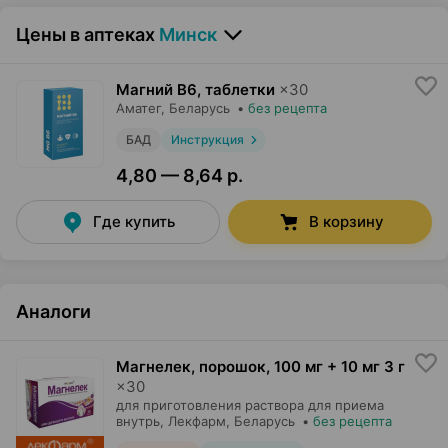
Цены в аптеках
Минск
Магний B6, таблетки
×
30
Аматег
, Беларусь
•
без рецепта
БАД
Инструкция
4,80 — 8,64 р.
Где купить
В корзину
Аналоги
Магнелек, порошок
,
100 мг + 10 мг 3 г
×
30
для приготовления раствора для приема
внутрь,
Лекфарм
, Беларусь
•
без рецепта