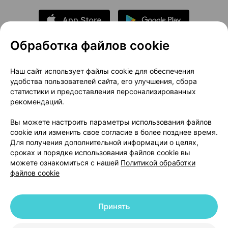
Обработка файлов cookie
О проекте
Новости проекта
Наш сайт использует файлы cookie для обеспечения
удобства пользователей сайта, его улучшения, сбора
Размещение рекламы
Медицинский маркетинг
статистики и предоставления персонализированных
Публичный договор
Доставка
рекомендаций.
Пользовательское соглашение
Вы можете настроить параметры использования файлов
Способы оплаты
Вакансии
Партнеры
cookie или изменить свое согласие в более позднее время.
Написать руководителю 103.by
Для получения дополнительной информации о целях,
сроках и порядке использования файлов cookie вы
Написать в поддержку
можете ознакомиться с нашей
Политикой обработки
Персональные настройки Cookie
файлов cookie
Обработка персональных данных
Принять
© 2026 ООО «Артокс Лаб», УНП 191700409 | 220012, Республика Беларусь,
г. Минск, улица Толбухина, 2, пом. 16 | help@103.by
|
Служба поддержки