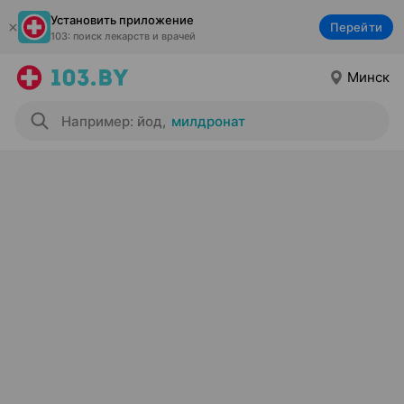
Установить приложение
Перейти
103: поиск лекарств и врачей
Минск
Например: йод
,
милдронат