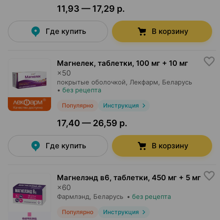
11,93 — 17,29 р.
Где купить
В корзину
Магнелек, таблетки
,
100 мг + 10 мг
×
50
покрытые оболочкой,
Лекфарм
, Беларусь
•
без рецепта
Популярно
Инструкция
17,40 — 26,59 р.
Где купить
В корзину
Магнелэнд в6, таблетки
,
450 мг + 5 мг
×
60
Фармлэнд
, Беларусь
•
без рецепта
Популярно
Инструкция