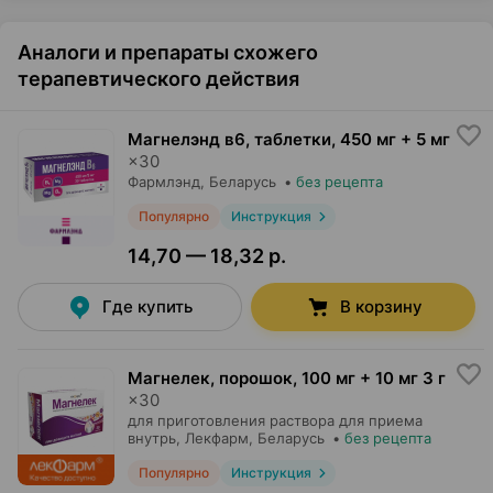
Аналоги и препараты схожего
терапевтического действия
Магнелэнд в6, таблетки
,
450 мг + 5 мг
×
30
Фармлэнд
, Беларусь
•
без рецепта
Популярно
Инструкция
14,70 — 18,32 р.
Где купить
В корзину
Магнелек, порошок
,
100 мг + 10 мг 3 г
×
30
для приготовления раствора для приема
внутрь,
Лекфарм
, Беларусь
•
без рецепта
Популярно
Инструкция