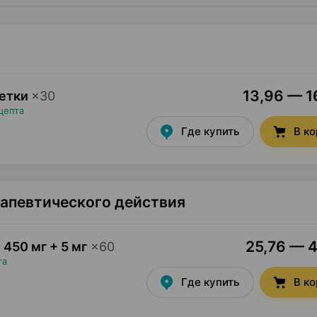
13,96 — 16
летки
×
30
цепта
Где купить
В к
рапевтического действия
25,76 — 4
,
450 мг + 5 мг
×
60
та
Где купить
В к