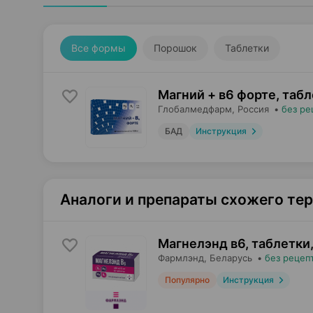
Все формы
Порошок
Таблетки
Магний + в6 форте, таб
Глобалмедфарм
, Россия
•
без ре
БАД
Инструкция
Аналоги и препараты схожего те
Магнелэнд в6, таблетки
Фармлэнд
, Беларусь
•
без рецеп
Популярно
Инструкция