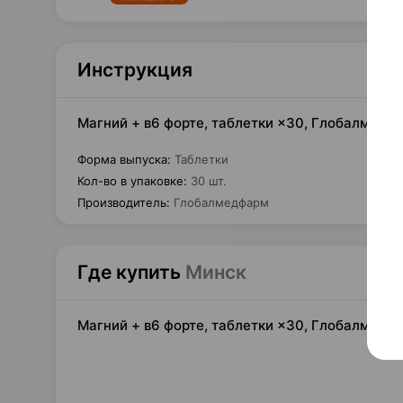
Инструкция
Магний + в6 форте, таблетки ×30, Глобалмедф
Форма выпуска
:
Таблетки
Кол-во в упаковке
:
30 шт.
Производитель
:
Глобалмедфарм
Где купить
Минск
Магний + в6 форте, таблетки ×30, Глобалмедф