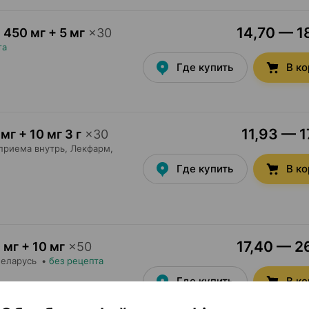
14,70 — 18
,
450 мг + 5 мг
×
30
та
Где купить
В к
11,93 — 1
мг + 10 мг 3 г
×
30
приема внутрь,
Лекфарм
,
Где купить
В к
17,40 — 26
 мг + 10 мг
×
50
Беларусь
•
без рецепта
Где купить
В к