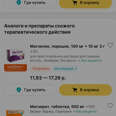
Где купить
В корзину
Аналоги и препараты схожего
терапевтического действия
Магнелек, порошок
,
100 мг + 10 мг 3 г
×
30
для приготовления раствора для приема
внутрь,
Лекфарм
, Беларусь
•
без рецепта
Популярно
Инструкция
11,93 — 17,29 р.
Где купить
В корзину
Магнерот, таблетки
,
500 мг
×
100
Вёрваг Фарма
, Германия
•
без рецепта