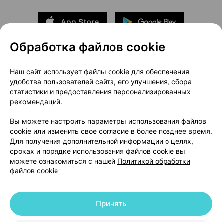
Обработка файлов cookie
О проекте
Новости проекта
Наш сайт использует файлы cookie для обеспечения
удобства пользователей сайта, его улучшения, сбора
Размещение рекламы
Медицинский маркетинг
статистики и предоставления персонализированных
Публичный договор
Доставка
рекомендаций.
Пользовательское соглашение
Вы можете настроить параметры использования файлов
Способы оплаты
Вакансии
Партнеры
cookie или изменить свое согласие в более позднее время.
Написать руководителю 103.by
Для получения дополнительной информации о целях,
сроках и порядке использования файлов cookie вы
Написать в поддержку
можете ознакомиться с нашей
Политикой обработки
Персональные настройки Cookie
файлов cookie
Обработка персональных данных
Принять
© 2026 ООО «Артокс Лаб», УНП 191700409 | 220012, Республика Беларусь,
г. Минск, улица Толбухина, 2, пом. 16 | help@103.by
|
Служба поддержки