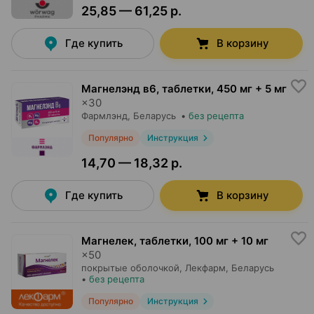
25,85 — 61,25 р.
Где купить
В корзину
Магнелэнд в6, таблетки
,
450 мг + 5 мг
×
30
Фармлэнд
, Беларусь
•
без рецепта
Популярно
Инструкция
14,70 — 18,32 р.
Где купить
В корзину
Магнелек, таблетки
,
100 мг + 10 мг
×
50
покрытые оболочкой,
Лекфарм
, Беларусь
•
без рецепта
Популярно
Инструкция