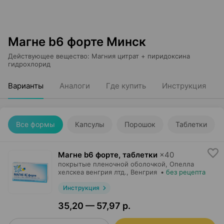
Магне b6 форте Минск
Действующее вещество
:
Магния цитрат + пиридоксина
гидрохлорид
Варианты
Аналоги
Где купить
Инструкция
Все формы
Капсулы
Порошок
Таблетки
Магне b6 форте, таблетки
×
40
покрытые пленочной оболочкой,
Опелла
хелскеа венгрия лтд.
, Венгрия
•
без рецепта
Инструкция
35,20 — 57,97 р.