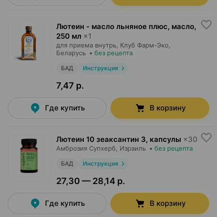
Лютеин - масло льняное плюс, масло
,
250 мл
×
1
для приема внутрь,
Клуб Фарм-Эко
,
Беларусь
•
без рецепта
БАД
Инструкция
7,47 р.
Где купить
В корзину
Лютеин 10 зеаксантин 3, капсулы
×
30
Амброзия Супхерб
, Израиль
•
без рецепта
БАД
Инструкция
27,30 — 28,14 р.
Где купить
В корзину