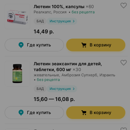
Лютеин 100%, капсулы
×
60
Реалкапс
, Россия
•
без рецепта
БАД
Инструкция
14,49 р.
Где купить
В корзину
Лютеин зеаксантин для детей,
таблетки
,
600 мг
×
30
жевательные,
Амброзия Супхерб
, Израиль
•
без рецепта
БАД
Инструкция
15,60 — 16,08 р.
Где купить
В корзину