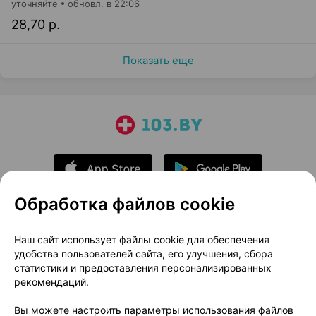
уточняйте
обновл. в 22:06
28,70 р.
Показать еще
Обработка файлов cookie
О проекте
Новости проекта
Наш сайт использует файлы cookie для обеспечения
удобства пользователей сайта, его улучшения, сбора
Размещение рекламы
Медицинский маркетинг
статистики и предоставления персонализированных
Публичный договор
Доставка
рекомендаций.
Пользовательское соглашение
Вы можете настроить параметры использования файлов