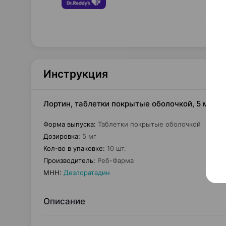
Инструкция
Лортин, таблетки покрытые оболочкой, 5 мг ×1
Форма выпуска
:
Таблетки покрытые оболочкой
Дозировка
:
5 мг
Кол-во в упаковке
:
10 шт.
Производитель
:
Реб-Фарма
МНН
:
Дезлоратадин
Описание