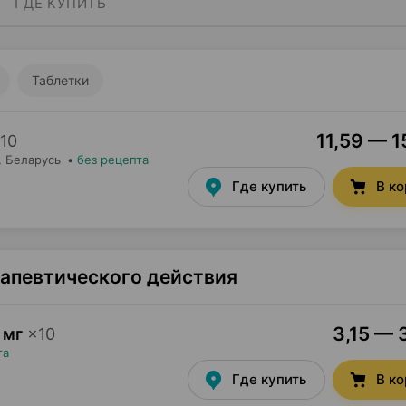
ГДЕ КУПИТЬ
Таблетки
11,59 — 1
10
, Беларусь
•
без рецепта
Где купить
В к
рапевтического действия
3,15 — 
 мг
×
10
та
Где купить
В к