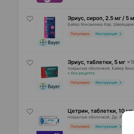
Эриус, сироп
,
2.5 мг / 5 
Байер Консьюмер Кэр
, Швейцари
Популярно
Инструкция
Эриус, таблетки
,
5 мг
×
1
покрытые оболочкой,
Байер Кон
•
без рецепта
Популярно
Инструкция
Цетрин, таблетки
,
10 мг
покрытые оболочкой,
Др. Редди`
Популярно
Инструкция