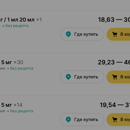
18,63 — 30
г / 1 мл 20 мл
×
1
я
•
без рецепта
Где купить
В к
29,23 — 46
5 мг
×
30
рия
•
без рецепта
Где купить
В к
19,54 — 31
5 мг
×
14
рия
•
без рецепта
Где купить
В к