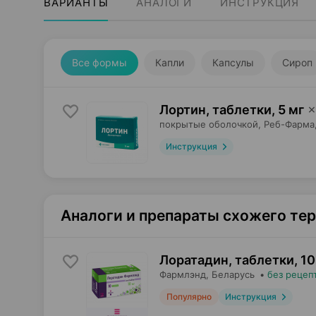
ВАРИАНТЫ
АНАЛОГИ
ИНСТРУКЦИЯ
Все формы
Капли
Капсулы
Сироп
Лортин, таблетки
,
5 мг
×
покрытые оболочкой,
Реб-Фарма
Инструкция
Аналоги и препараты схожего те
Лоратадин, таблетки
,
10
Фармлэнд
, Беларусь
•
без рецеп
Популярно
Инструкция