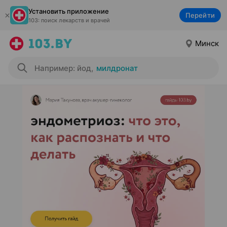
Установить приложение
Перейти
103: поиск лекарств и врачей
Минск
Например: йод
,
милдронат