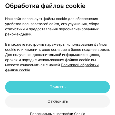
Обработка файлов cookie
О проекте
Новости проекта
Наш сайт использует файлы cookie для обеспечения
удобства пользователей сайта, его улучшения, сбора
Размещение рекламы
Медицинский маркетинг
статистики и предоставления персонализированных
Публичный договор
Доставка
рекомендаций.
Пользовательское соглашение
Вы можете настроить параметры использования файлов
Способы оплаты
Вакансии
Партнеры
cookie или изменить свое согласие в более позднее время.
Написать руководителю 103.by
Для получения дополнительной информации о целях,
сроках и порядке использования файлов cookie вы
Написать в поддержку
можете ознакомиться с нашей
Политикой обработки
Персональные настройки Cookie
файлов cookie
Обработка персональных данных
Принять
© 2026 ООО «Артокс Лаб», УНП 191700409 | 220012, Республика Беларусь,
г. Минск, улица Толбухина, 2, пом. 16 | help@103.by
|
Служба поддержки
+375 291212755
Отклонить
Персональные настройки Cookie