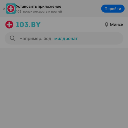
Установить приложение
Перейти
103: поиск лекарств и врачей
Минск
Например: йод
,
милдронат