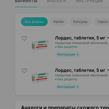
ВАРИАНТЫ
АНАЛОГИ
ИНСТРУКЦИЯ
Все формы
Капли
Капсулы
Сироп
Лордес, таблетки
,
5 мг
покрытые пленочной оболочкой,
•
без рецепта
Инструкция
Лордес, таблетки
,
5 мг
покрытые пленочной оболочкой,
•
без рецепта
Инструкция
Аналоги и препараты схожего те