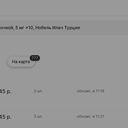
очкой, 5 мг ×10, Нобель Илач Турция
777
На карте
45 р.
3 шт.
обновл. в 11:16
45 р.
3 шт.
обновл. в 11:21