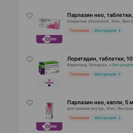
Парлазин нео, таблетки
,
покрытые оболочкой,
Эгис
, Венг
Популярно
Инструкция
Лоратадин, таблетки
,
10
Фармлэнд
, Беларусь
•
без рецеп
Популярно
Инструкция
Парлазин нео, капли
,
5 м
для приема внутрь,
Эгис
, Венгри
Популярно
Инструкция