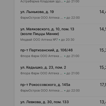
АстраФарма Кладовая здоровья ООО Аптека №9
до 21:00
14,
ул. Лынькова, д. 19
ФармОстров ООО Аптека №7 на Лынькова
до 22:00
14,
ул. Маяковского, д. 10, пом. 13
(возле Пиццы Мании)
Медвай ООО Аптека №7
до 20:30
15,
пр-т Партизанский, д. 106/46
Флора Фарм ООО Аптека №20
до 21:00
15,
ул. Кедышко, д. 23, пом. 2
Флора Фарм ООО Аптека №21
до 21:00
17,
пр-т Рокоссовского, д. 145а
ФармОстров ООО Аптека №9 на Рокоссовского
до 22:00
13,
ул. Левкова, д. 30, пом. 133