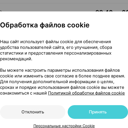
28,40 — 60
0
сьюмер Кэр
, Швейцария
Обработка файлов cookie
Где купить
В к
Наш сайт использует файлы cookie для обеспечения
удобства пользователей сайта, его улучшения, сбора
статистики и предоставления персонализированных
Показать еще
рекомендаций.
Вы можете настроить параметры использования файлов
cookie или изменить свое согласие в более позднее время.
Для получения дополнительной информации о целях,
сроках и порядке использования файлов cookie вы можете
ознакомиться с нашей
Политикой обработки файлов cookie
очкой, 5 мг ×10, Нобель Илач Турция
Отклонить
Принять
чкой
Персональные настройки Cookie