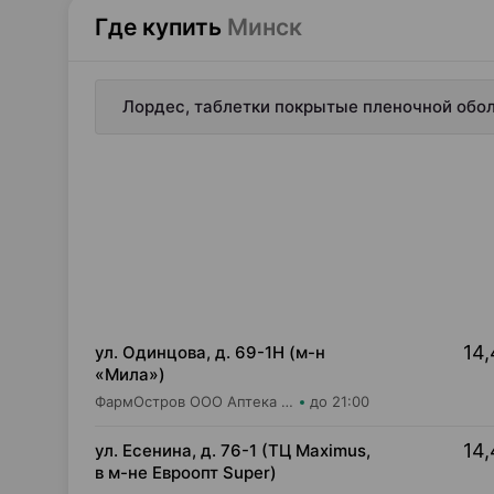
Где купить
Минск
Лордес, таблетки покрытые пленочной обол
14,
ул. Одинцова, д. 69-1Н (м-н
«Мила»)
ФармОстров ООО Аптека №16 на Одинцова
до 21:00
14,
ул. Есенина, д. 76-1 (ТЦ Maximus,
в м-не Евроопт Super)