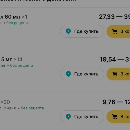
27,33 — 39
мл 60 мл
×
1
я
•
без рецепта
Где купить
В к
19,54 — 31
5 мг
×
14
рия
•
без рецепта
Где купить
В к
9,76 — 12
×
20
с
, Индия
•
без рецепта
Где купить
В к