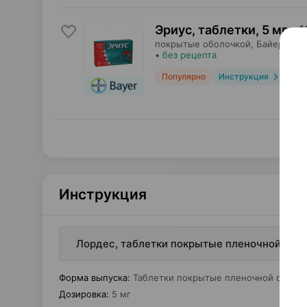
Эриус, таблетки
,
5 мг
×
1
покрытые оболочкой,
Байер Кон
•
без рецепта
Популярно
Инструкция
Инструкция
Лордес, таблетки покрытые пленочной обол
Форма выпуска
:
Таблетки покрытые пленочной оболо
Дозировка
:
5 мг