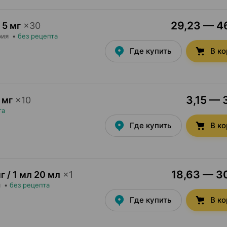
29,23 — 46
5 мг
×
30
рия
•
без рецепта
Где купить
В к
3,15 — 
 мг
×
10
та
Где купить
В к
18,63 — 30
г / 1 мл 20 мл
×
1
я
•
без рецепта
Где купить
В к