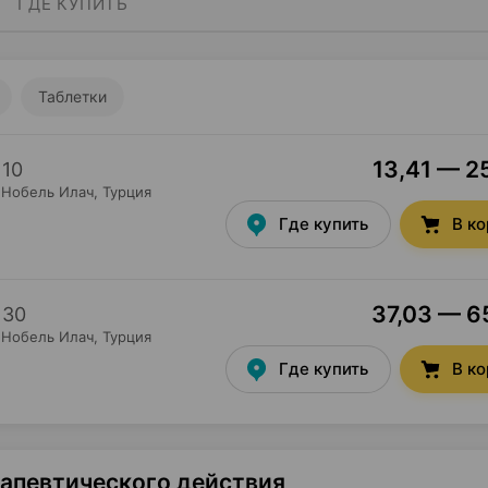
ГДЕ КУПИТЬ
Таблетки
13,41 — 25
×
10
Нобель Илач
, Турция
Где купить
В к
37,03 — 65
×
30
Нобель Илач
, Турция
Где купить
В к
рапевтического действия