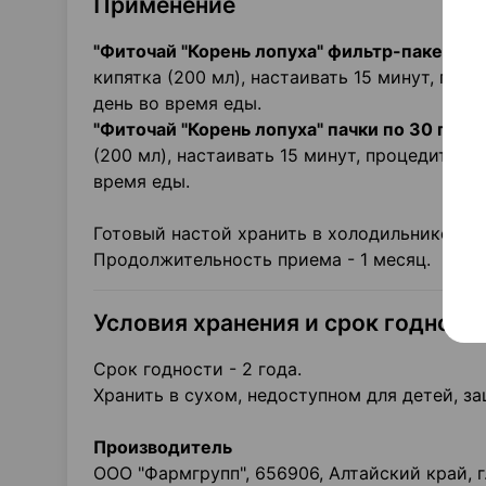
Применение
"Фиточай "Корень лопуха" фильтр-пакеты по 1
кипятка (200 мл), настаивать 15 минут, проц
день во время еды.
"Фиточай "Корень лопуха" пачки по 30 г - 10
(200 мл), настаивать 15 минут, процедить, п
время еды.
Готовый настой хранить в холодильнике.
Продолжительность приема - 1 месяц.
Условия хранения и срок годност
Срок годности - 2 года.
Хранить в сухом, недоступном для детей, з
Производитель
ООО "Фармгрупп", 656906, Алтайский край, г. 