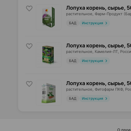
Лопуха корень, сырье
,
5
растительное,
Фарм-Продукт (Ба
БАД
Инструкция
Лопуха корень, сырье
,
5
растительное,
Камелия-ЛТ
, Росс
БАД
Инструкция
Лопуха корень, сырье
,
5
растительное,
Фитофарм ПКФ
, Ро
БАД
Инструкция
О прое