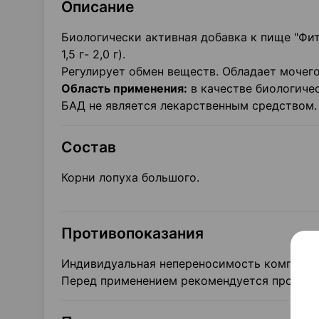
Описание
Биологически активная добавка к пище "Фито
1,5 г- 2,0 г).
Регулирует обмен веществ. Обладает мочег
Область применения:
в качестве биологиче
БАД не является лекарственным средством.
Состав
Корни лопуха большого.
Противопоказания
Индивидуальная непереносимость компонент
Перед применением рекомендуется проконсу