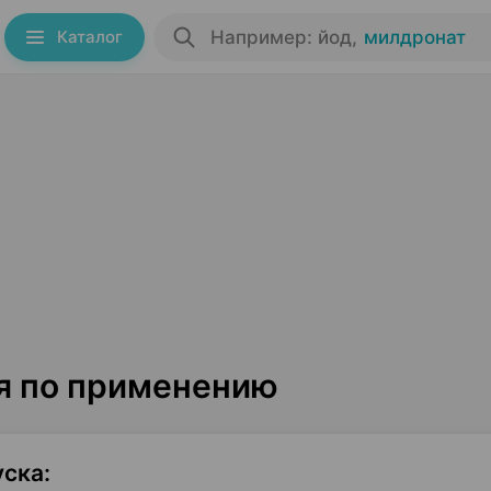
Каталог
Например: йод
,
милдронат
ия по применению
уска
: