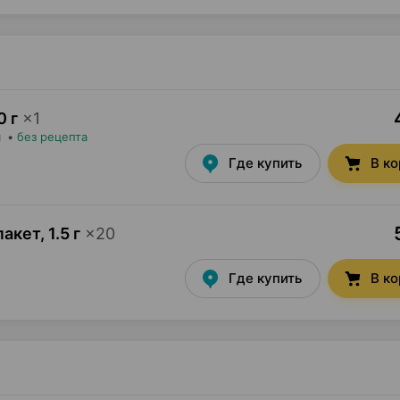
0 г
×
1
я
•
без рецепта
Где купить
В к
пакет
,
1.5 г
×
20
Где купить
В к