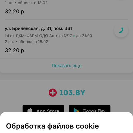
1 шт.
обновл. в 18:02
32,20 р.
ул. Брилевская, д. 31, пом. 361
InLek ДКМ-ФАРМ ОДО Аптека №17
до 21:00
2 шт.
обновл. в 18:02
32,20 р.
Показать еще
Обработка файлов cookie