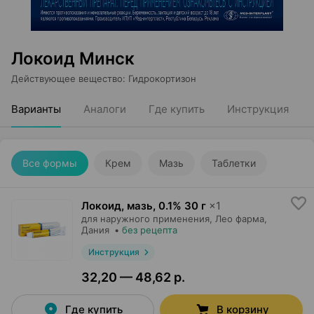
Локоид Минск
Действующее вещество
:
Гидрокортизон
Варианты
Аналоги
Где купить
Инструкция
Все формы
Крем
Мазь
Таблетки
Локоид, мазь
,
0.1% 30 г
×
1
для наружного применения,
Лео фарма
,
Дания
•
без рецепта
Инструкция
32,20 — 48,62 р.
Где купить
В корзину