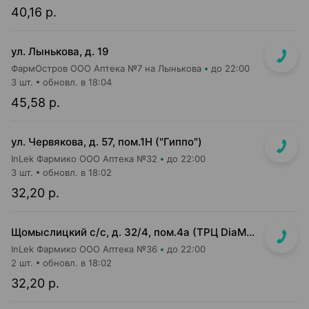
40,16 р.
ул. Лынькова, д. 19
ФармОстров ООО Аптека №7 на Лынькова
до 22:00
3 шт.
обновл. в 18:04
45,58 р.
ул. Червякова, д. 57, пом.1Н ("Гиппо")
InLek Фармико ООО Аптека №32
до 22:00
3 шт.
обновл. в 18:02
32,20 р.
Щомыслицкий с/с, д. 32/4, пом.4а (ТРЦ DiaMond city, вход напротив магазина Маяк)
InLek Фармико ООО Аптека №36
до 22:00
2 шт.
обновл. в 18:02
32,20 р.