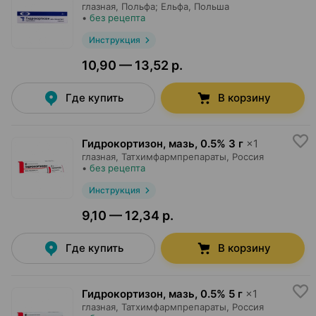
глазная,
Польфа; Ельфа
, Польша
•
без рецепта
Инструкция
10,90 — 13,52 р.
Где купить
В корзину
Гидрокортизон, мазь
,
0.5% 3 г
×
1
глазная,
Татхимфармпрепараты
, Россия
•
без рецепта
Инструкция
9,10 — 12,34 р.
Где купить
В корзину
Гидрокортизон, мазь
,
0.5% 5 г
×
1
глазная,
Татхимфармпрепараты
, Россия