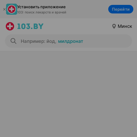
Установить приложение
Перейти
103: поиск лекарств и врачей
Минск
Например: йод
,
милдронат