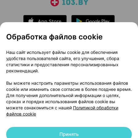
Обработка файлов cookie
О проекте
Новости проекта
Наш сайт использует файлы cookie для обеспечения
удобства пользователей сайта, его улучшения, сбора
Размещение рекламы
Медицинский маркетинг
статистики и предоставления персонализированных
Публичный договор
Доставка
рекомендаций.
Пользовательское соглашение
Вы можете настроить параметры использования файлов
Способы оплаты
Вакансии
Партнеры
cookie или изменить свое согласие в более позднее время.
Написать руководителю 103.by
Для получения дополнительной информации о целях,
сроках и порядке использования файлов cookie вы
Написать в поддержку
можете ознакомиться с нашей
Политикой обработки
Персональные настройки Cookie
файлов cookie
Обработка персональных данных
Принять