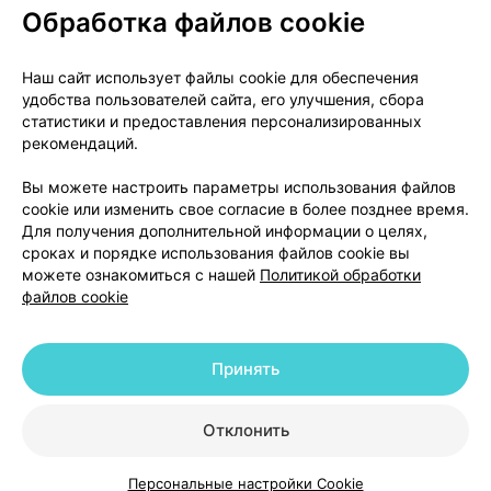
Обработка файлов cookie
О проекте
Новости проекта
Наш сайт использует файлы cookie для обеспечения
удобства пользователей сайта, его улучшения, сбора
Размещение рекламы
Медицинский маркетинг
статистики и предоставления персонализированных
Публичный договор
Доставка
рекомендаций.
Пользовательское соглашение
Вы можете настроить параметры использования файлов
Способы оплаты
Вакансии
Партнеры
cookie или изменить свое согласие в более позднее время.
Написать руководителю 103.by
Для получения дополнительной информации о целях,
сроках и порядке использования файлов cookie вы
Написать в поддержку
можете ознакомиться с нашей
Политикой обработки
Персональные настройки Cookie
файлов cookie
Обработка персональных данных
Принять
© 2026 ООО «Артокс Лаб», УНП 191700409 | 220012, Республика Беларусь,
г. Минск, улица Толбухина, 2, пом. 16 | help@103.by
|
Служба поддержки
+375 291212755
Отклонить
Персональные настройки Cookie