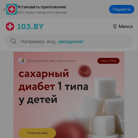
Установить приложение
Перейти
103: поиск лекарств и врачей
Минск
Например: йод
,
милдронат