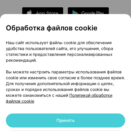
Обработка файлов cookie
О проекте
Новости проекта
Наш сайт использует файлы cookie для обеспечения
удобства пользователей сайта, его улучшения, сбора
Размещение рекламы
Медицинский маркетинг
статистики и предоставления персонализированных
Публичный договор
Доставка
рекомендаций.
Пользовательское соглашение
Вы можете настроить параметры использования файлов
Способы оплаты
Вакансии
Партнеры
cookie или изменить свое согласие в более позднее время.
Написать руководителю 103.by
Для получения дополнительной информации о целях,
сроках и порядке использования файлов cookie вы
Написать в поддержку
можете ознакомиться с нашей
Политикой обработки
Персональные настройки Cookie
файлов cookie
Обработка персональных данных
Принять
© 2026 ООО «Артокс Лаб», УНП 191700409 | 220012, Республика Беларусь,
г. Минск, улица Толбухина, 2, пом. 16 | help@103.by
|
Служба поддержки