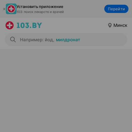
Установить приложение
Перейти
103: поиск лекарств и врачей
Минск
Например: йод
,
милдронат