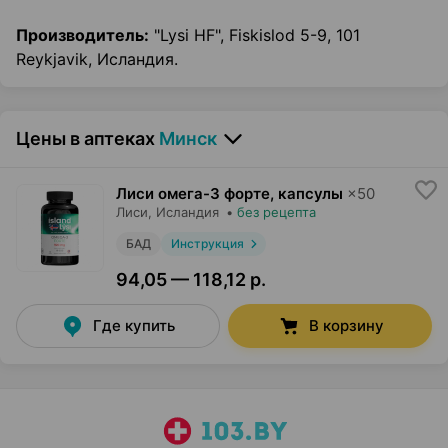
Производитель:
"Lysi HF", Fiskislod 5-9, 101
Reykjavik, Исландия.
Цены в аптеках
Минск
Лиси омега-3 форте, капсулы
×
50
Лиси
, Исландия
•
без рецепта
БАД
Инструкция
94,05 — 118,12 р.
Где купить
В корзину