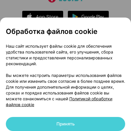
Обработка файлов cookie
О проекте
Новости проекта
Наш сайт использует файлы cookie для обеспечения
удобства пользователей сайта, его улучшения, сбора
Размещение рекламы
Медицинский маркетинг
статистики и предоставления персонализированных
Публичный договор
Доставка
рекомендаций.
Пользовательское соглашение
Вы можете настроить параметры использования файлов
Способы оплаты
Вакансии
Партнеры
cookie или изменить свое согласие в более позднее время.
Написать руководителю 103.by
Для получения дополнительной информации о целях,
сроках и порядке использования файлов cookie вы
Написать в поддержку
можете ознакомиться с нашей
Политикой обработки
Персональные настройки Cookie
файлов cookie
Обработка персональных данных
Принять
© 2026 ООО «Артокс Лаб», УНП 191700409 | 220012, Республика Беларусь,