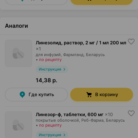
Аналоги
Линезолид, раствор
,
2 мг / 1 мл 200 мл
×
1
для инфузий,
Фармлэнд
, Беларусь
•
по рецепту
Инструкция
14,38 р.
Где купить
В корзину
Линезор-ф, таблетки
,
600 мг
×
10
покрытые оболочкой,
Реб-Фарма
, Беларусь
•
по рецепту
Инструкция