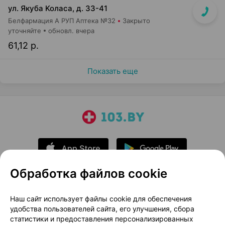
ул. Якуба Koлaca, д. 33-41
Белфармация А РУП Аптека №32
Закрыто
уточняйте
обновл. вчера
61,12 р.
Показать еще
Обработка файлов cookie
О проекте
Новости проекта
Наш сайт использует файлы cookie для обеспечения
удобства пользователей сайта, его улучшения, сбора
Размещение рекламы
Медицинский маркетинг
статистики и предоставления персонализированных