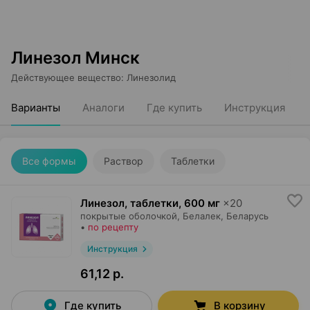
Линезол Минск
Действующее вещество
:
Линезолид
Варианты
Аналоги
Где купить
Инструкция
Все формы
Раствор
Таблетки
Линезол, таблетки
,
600 мг
×
20
покрытые оболочкой,
Белалек
, Беларусь
•
по рецепту
Инструкция
61,12 р.
Где купить
В корзину