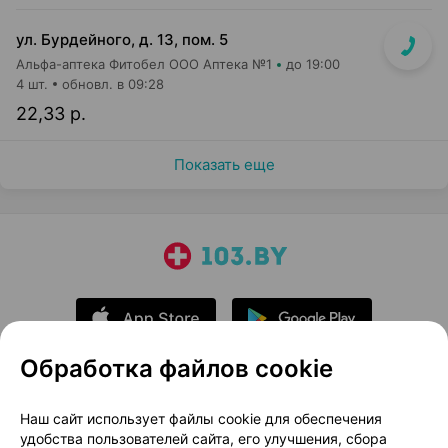
ул. Бурдейного, д. 13, пом. 5
Альфа-аптека Фитобел ООО Аптека №1
до 19:00
4 шт.
обновл. в 09:28
22,33 р.
Показать еще
Обработка файлов cookie
О проекте
Новости проекта
Наш сайт использует файлы cookie для обеспечения
удобства пользователей сайта, его улучшения, сбора
Размещение рекламы
Медицинский маркетинг