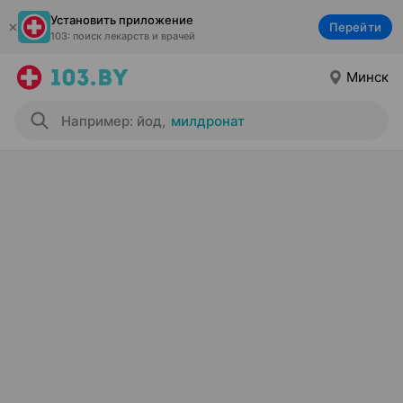
Установить приложение
Перейти
103: поиск лекарств и врачей
Минск
Например: йод
,
милдронат