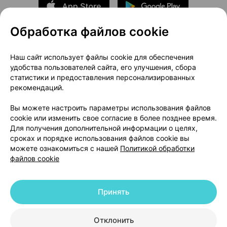
Обработка файлов cookie
О проекте
Новости проекта
Наш сайт использует файлы cookie для обеспечения
удобства пользователей сайта, его улучшения, сбора
Размещение рекламы
Медицинский маркетинг
статистики и предоставления персонализированных
Публичный договор
Доставка
рекомендаций.
Пользовательское соглашение
Вы можете настроить параметры использования файлов
Способы оплаты
Вакансии
Партнеры
cookie или изменить свое согласие в более позднее время.
Написать руководителю 103.by
Для получения дополнительной информации о целях,
сроках и порядке использования файлов cookie вы
Написать в поддержку
можете ознакомиться с нашей
Политикой обработки
Персональные настройки Cookie
файлов cookie
Обработка персональных данных
Принять
© 2026 ООО «Артокс Лаб», УНП 191700409 | 220012, Республика Беларусь,
г. Минск, улица Толбухина, 2, пом. 16 | help@103.by
|
Служба поддержки
+375 291212755
Отклонить