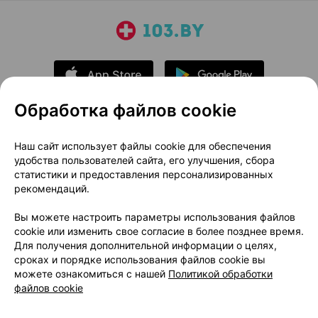
Обработка файлов cookie
О проекте
Новости проекта
Наш сайт использует файлы cookie для обеспечения
удобства пользователей сайта, его улучшения, сбора
Размещение рекламы
Медицинский маркетинг
статистики и предоставления персонализированных
Публичный договор
Доставка
рекомендаций.
Пользовательское соглашение
Вы можете настроить параметры использования файлов
Способы оплаты
Вакансии
Партнеры
cookie или изменить свое согласие в более позднее время.
Написать руководителю 103.by
Для получения дополнительной информации о целях,
сроках и порядке использования файлов cookie вы
Написать в поддержку
можете ознакомиться с нашей
Политикой обработки
Персональные настройки Cookie
файлов cookie
Обработка персональных данных