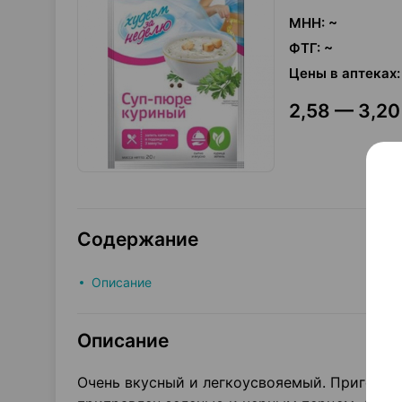
МНН
:
~
ФТГ
:
~
Цены в аптеках
:
2,58 — 3,20
Содержание
Описание
Описание
Очень вкусный и легкоусвояемый. Приготовл