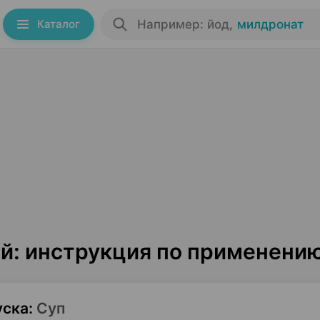
Каталог
Например: йод
,
милдронат
й: инструкция по применени
уска
:
Суп