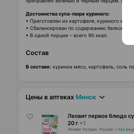
приправлен зеленью и черным перцем. Аром
Достоинства супа-пюре куриного:
• Приготовлен из картофеля, куриного мяса 
• Сбалансирован по содержанию белков, жир
• В одной порции – всего 90 ккал.
Состав
В составе:
куриное мясо, картофель, соль по
Цены в аптеках
Минск
Леовит первое блюдо су
20 г
×
1
Леовит Нутрио
, Россия
•
без рец