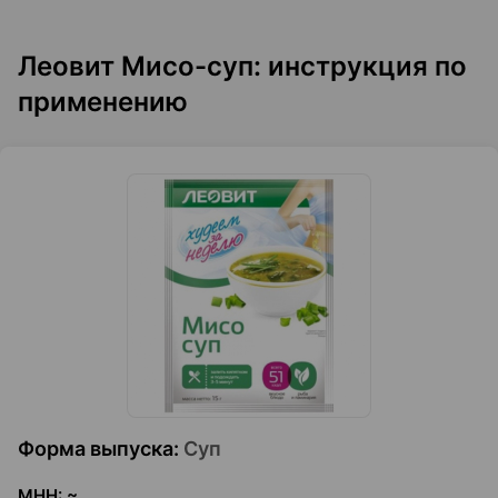
Леовит Мисо-суп: инструкция по
применению
Форма выпуска
:
Суп
МНН
:
~