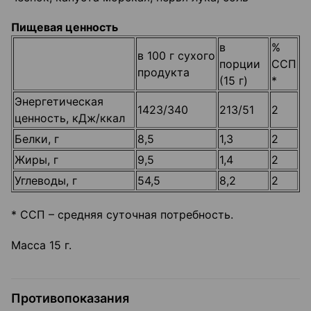
Пищевая ценность
в
%
в 100 г сухого
порции
ССП
продукта
(15 г)
*
Энергетическая
1423/340
213/51
2
ценность, кДж/ккал
Белки, г
8,5
1,3
2
Жиры, г
9,5
1,4
2
Углеводы, г
54,5
8,2
2
* ССП – средняя суточная потребность.
Масса 15 г.
Противопоказания