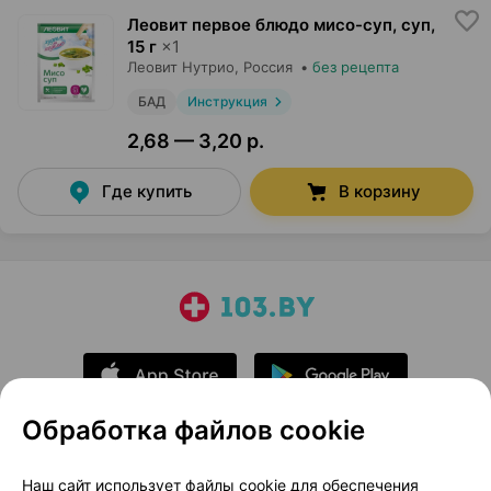
Леовит первое блюдо мисо-суп, суп
,
15 г
×
1
Леовит Нутрио
, Россия
•
без рецепта
БАД
Инструкция
2,68 — 3,20 р.
Где купить
В корзину
Обработка файлов cookie
О проекте
Новости проекта
Наш сайт использует файлы cookie для обеспечения