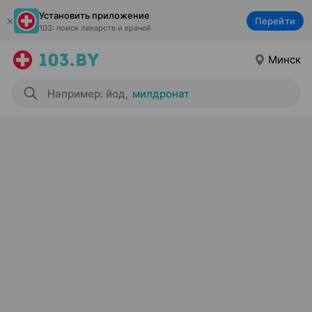
Установить приложение
Перейти
103: поиск лекарств и врачей
Минск
Например: йод
,
милдронат