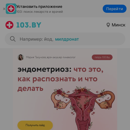
Установить приложение
Перейти
103: поиск лекарств и врачей
Минск
Например: йод
,
милдронат