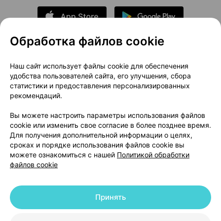
Обработка файлов cookie
О проекте
Новости проекта
Наш сайт использует файлы cookie для обеспечения
удобства пользователей сайта, его улучшения, сбора
Размещение рекламы
Медицинский маркетинг
статистики и предоставления персонализированных
Публичный договор
Доставка
рекомендаций.
Пользовательское соглашение
Вы можете настроить параметры использования файлов
Способы оплаты
Вакансии
Партнеры
cookie или изменить свое согласие в более позднее время.
Написать руководителю 103.by
Для получения дополнительной информации о целях,
сроках и порядке использования файлов cookie вы
Написать в поддержку
можете ознакомиться с нашей
Политикой обработки
Персональные настройки Cookie
файлов cookie
Обработка персональных данных
Принять
© 2026 ООО «Артокс Лаб», УНП 191700409 | 220012, Республика Беларусь,
г. Минск, улица Толбухина, 2, пом. 16 | help@103.by
|
Служба поддержки