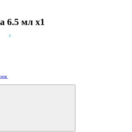
за 6.5 мл
x1
ция