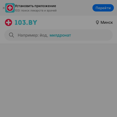
Установить приложение
Перейти
103: поиск лекарств и врачей
Минск
Например: йод
,
милдронат