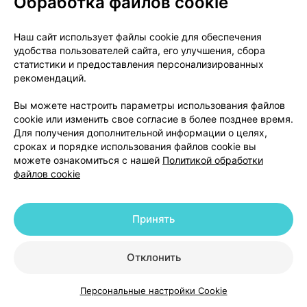
Обработка файлов cookie
требуется тщательное наблюдение при
заместительной терапии эстрогенами или
комбинированной ЗГТ, поскольку при применении
Наш сайт использует файлы cookie для обеспечения
удобства пользователей сайта, его улучшения, сбора
эстрогенов при этом состоянии наблюдались
статистики и предоставления персонализированных
редкие случаи значительного повышения
рекомендаций.
концентрации триглицеридов в плазме крови с
последующим развитием панкреатита.
Вы можете настроить параметры использования файлов
cookie или изменить свое согласие в более позднее время.
Лабораторные анализы
Для получения дополнительной информации о целях,
сроках и порядке использования файлов cookie вы
можете ознакомиться с нашей
Политикой обработки
Если Вам назначили анализ крови, уведомите
файлов cookie
лечащего врача или сотрудника лаборатории о
®
том, что Вы применяете препарат Лензетто
,
поскольку он может влиять на результаты
Принять
некоторых анализов.
Дети и подростки
Отклонить
®
Препарат Лензетто
не показан для применения у
Персональные настройки Cookie
Каталог
Корзина
Избранное
Профиль
детей и подростков.