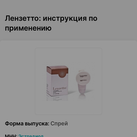
Лензетто: инструкция по
применению
Форма выпуска
:
Спрей
МНН
:
Эстрадиол