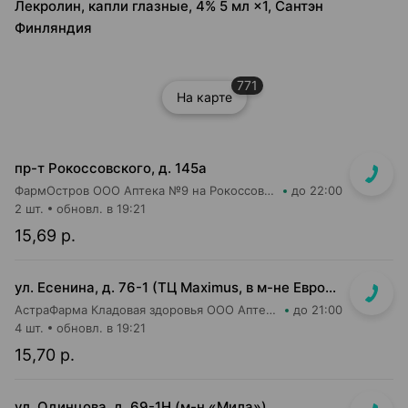
Лекролин, капли глазные, 4% 5 мл ×1, Сантэн
Финляндия
771
На карте
пр-т Рокоссовского, д. 145а
ФармОстров ООО Аптека №9 на Рокоссовского
до 22:00
2 шт.
обновл. в 19:21
15,69 р.
ул. Есенина, д. 76-1 (ТЦ Maximus, в м-не Евроопт Super)
АстраФарма Кладовая здоровья ООО Аптека №9
до 21:00
4 шт.
обновл. в 19:21
15,70 р.
ул. Одинцова, д. 69-1Н (м-н «Мила»)