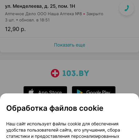
ул. Менделеева, д. 25, пом. 1Н
Аптечное Дело ООО Наша Аптека №8
Закрыто
3 шт.
обновл. в 18:51
12,90 р.
Показать еще
Обработка файлов cookie
О проекте
Новости проекта
Наш сайт использует файлы cookie для обеспечения
удобства пользователей сайта, его улучшения, сбора
Размещение рекламы
Медицинский маркетинг
статистики и предоставления персонализированных