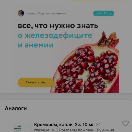
Аналоги
Кромором, капли
,
2% 10 мл
×
1
глазные,
К.О.Ромфарм Компани
, Румыния