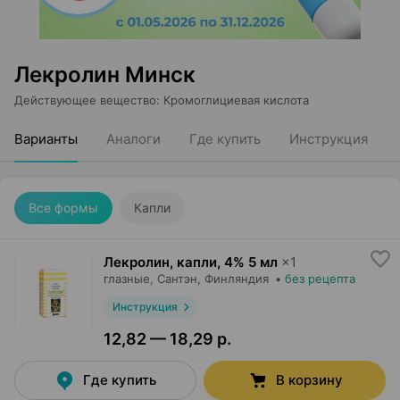
Лекролин Минск
Действующее вещество
:
Кромоглициевая кислота
Варианты
Аналоги
Где купить
Инструкция
Все формы
Капли
Лекролин, капли
,
4% 5 мл
×
1
глазные,
Сантэн
, Финляндия
•
без рецепта
Инструкция
12,82 — 18,29 р.
Где купить
В корзину